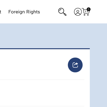
0
Rechercher
Voir
t
Foreign Rights
Voir
mon
le
panier
compte