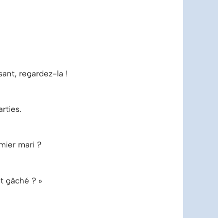
ant, regardez-la !
ses moindres parties.
mier mari ?
ut gâché ? »