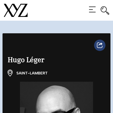
Rec
Rec
MENU
Partage
Hugo Léger
SAINT-LAMBERT