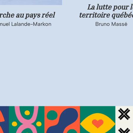
La lutte pour l
che au pays réel
territoire québé
muel Lalande-Markon
Bruno Massé