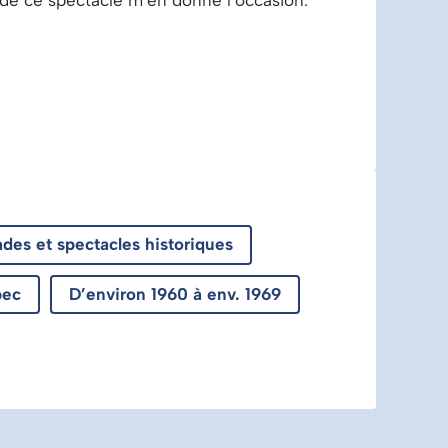
 de ce spectacle m’en donne l’occasion.
ades et spectacles historiques
bec
D’environ 1960 à env. 1969