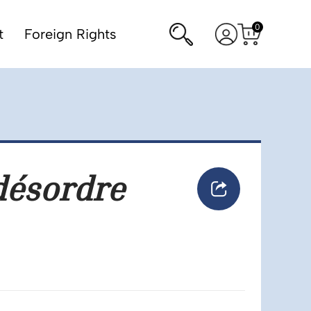
0
Rechercher
Voir
t
Foreign Rights
Voir
mon
le
panier
compte
 désordre