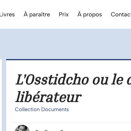
Livres
À paraître
Prix
À propos
Contac
L'Osstidcho ou le
libérateur
Collection Documents