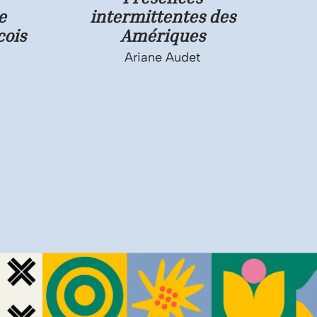
e
intermittentes des
cois
Amériques
Ariane Audet