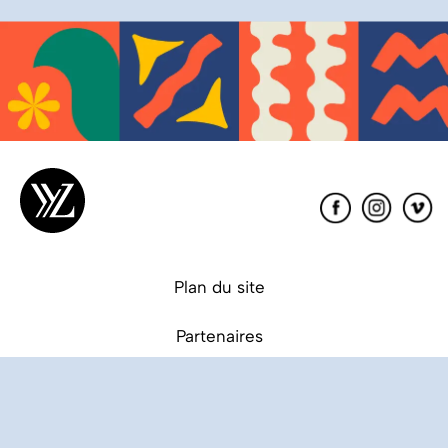
Éditions
XYZ
Plan du site
Partenaires
Conditions de vente
Déclaration de confidentialité (CA)