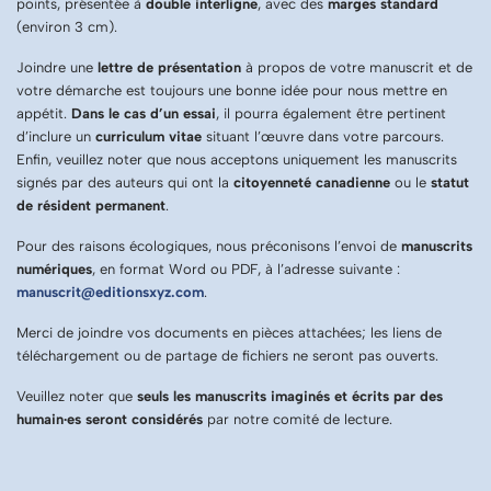
points, présentée à
double interligne
, avec des
marges standard
(environ 3 cm).
Joindre une
lettre de présentation
à propos de votre manuscrit et de
votre démarche est toujours une bonne idée pour nous mettre en
appétit.
Dans le cas d’un essai
, il pourra également être pertinent
d’inclure un
curriculum vitae
situant l’œuvre dans votre parcours.
Enfin, veuillez noter que nous acceptons uniquement les manuscrits
signés par des auteurs qui ont la
citoyenneté canadienne
ou le
statut
de résident permanent
.
Pour des raisons écologiques, nous préconisons l’envoi de
manuscrits
numériques
, en format Word ou PDF, à l’adresse suivante :
manuscrit@editionsxyz.com
.
Merci de joindre vos documents en pièces attachées; les liens de
téléchargement ou de partage de fichiers ne seront pas ouverts.
Veuillez noter que
seuls les manuscrits imaginés et écrits par des
humain·es seront considérés
par notre comité de lecture.