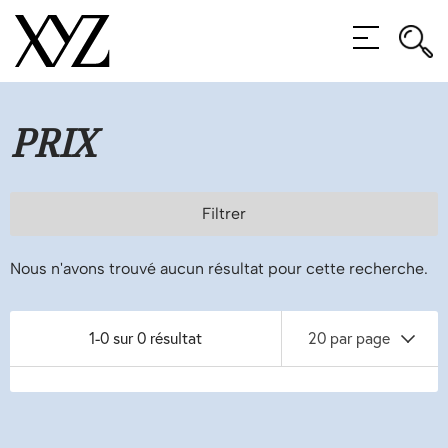
Rec
MENU
Rec
PRIX
Filtrer
Nous n'avons trouvé aucun résultat pour cette recherche.
1-0 sur 0 résultat
20 par page
Navigation
des