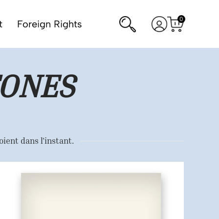
0
Rechercher
Voir
t
Foreign Rights
Voir
mon
le
panier
compte
TONES
oient dans l'instant.