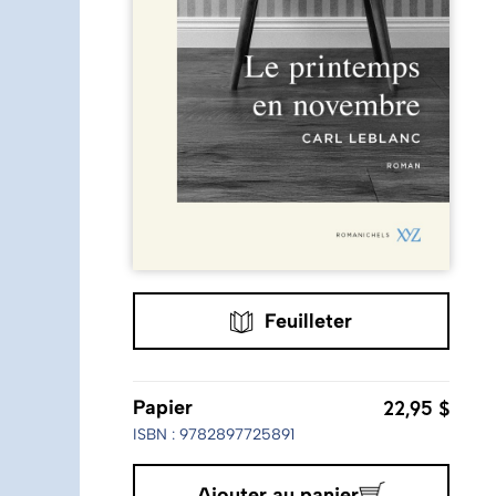
Feuilleter
22,95 $
Papier
ISBN : 9782897725891
Ajouter au panier