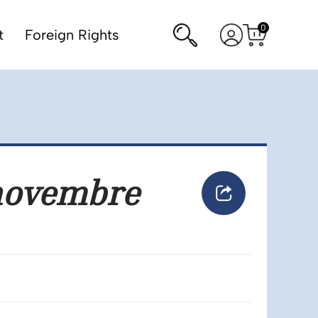
0
Rechercher
Voir
t
Foreign Rights
Voir
mon
le
panier
compte
novembre