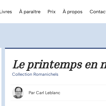
Livres
À paraître
Prix
À propos
Contac
Le printemps en 
Collection Romanichels
Par Carl Leblanc